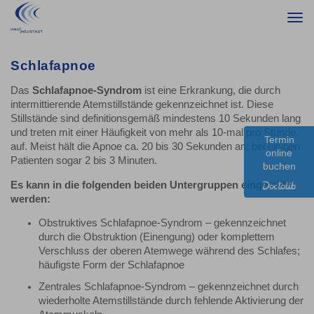
Togg
navi
Schlafapnoe
Das
Schlafapnoe-Syndrom
ist eine Erkrankung, die durch
intermittierende Atemstillstände gekennzeichnet ist. Diese
Stillstände sind definitionsgemäß mindestens 10 Sekunden lang
und treten mit einer Häufigkeit von mehr als 10-mal pro Stunde
Termin
auf. Meist hält die Apnoe ca. 20 bis 30 Sekunden an, bei einigen
online
Patienten sogar 2 bis 3 Minuten.
buchen
Es kann in die folgenden beiden Untergruppen eingeteilt
werden:
Obstruktives Schlafapnoe-Syndrom – gekennzeichnet
durch die Obstruktion (Einengung) oder komplettem
Verschluss der oberen Atemwege während des Schlafes;
häufigste Form der Schlafapnoe
Zentrales Schlafapnoe-Syndrom – gekennzeichnet durch
wiederholte Atemstillstände durch fehlende Aktivierung der