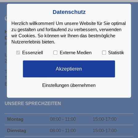
Datenschutz
ÜBER UNS
Herzlich willkommen! Um unsere Website für Sie optimal
zu gestalten und fortlaufend zu verbessern, verwenden
HNO-Praxis
wir Cookies. So können wir Ihnen das bestmögliche
Dr. med. Stefan Hargus
Nutzererlebnis bieten.
Facharzt für Hals-Nasen-Ohrenheilkunde
Essenziell
Externe Medien
Statistik
Lienaustr. 2
23730 Neustadt
Akzeptieren
Telefon: 04561 4502
Telefax: 04561 558469
E-Mail: hargus(at)hno-neustadt.de
Einstellungen übernehmen
UNSERE SPRECHZEITEN
Montag
08:00 - 11:00
15:00-17:00
Dienstag
08:00 - 11:00
15:00-17:00