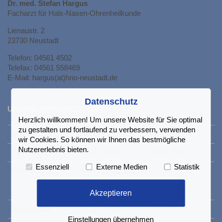
Dr. med. Stefan Hargus
Facharzt für Hals-Nasen-Ohrenheilkunde
Lienaustr. 2
23730 Neustadt
Telefon: 04561 4502
Telefax: 04561 558469
E-Mail: hargus(at)hno-neustadt.de
Datenschutz
UNSERE SPRECHZEITEN
Herzlich willkommen! Um unsere Website für Sie optimal
zu gestalten und fortlaufend zu verbessern, verwenden
Montag
08:00 - 11:00
15:00-17:00
wir Cookies. So können wir Ihnen das bestmögliche
Nutzererlebnis bieten.
Dienstag
08:00 - 11:00
15:00-17:00
Essenziell
Externe Medien
Statistik
Mittwoch
Terminsprechstunde
Timmendorfer
Strand
Akzeptieren
Donnerstag
08:00 - 11:00
13:00-15:00
Einstellungen übernehmen