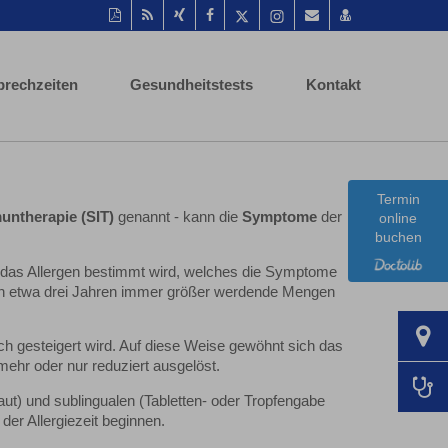
Diese
RSS-
Auf
Auf
Auf
Instagram-
Per
vCard
Seite
Feed
Xing
Facebook
Twitter
Seite
Mail
speichern
als
mitteilen
teilen
teilen
aufrufen
empfehlen
PDF
prechzeiten
Gesundheitstests
Kontakt
drucken
Termin
untherapie (SIT)
genannt - kann die
Symptome
der
online
buchen
r das Allergen bestimmt wird, welches die Symptome
 von etwa drei Jahren immer größer werdende Mengen
ch gesteigert wird. Auf diese Weise gewöhnt sich das
ehr oder nur reduziert ausgelöst.
aut) und sublingualen (Tabletten- oder Tropfengabe
der Allergiezeit beginnen.