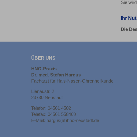
Sie wir
Ihr Nu
Die Des
ÜBER UNS
HNO-Praxis
Dr. med. Stefan Hargus
Facharzt für Hals-Nasen-Ohrenheilkunde
Lienaustr. 2
23730 Neustadt
Telefon: 04561 4502
Telefax: 04561 558469
E-Mail: hargus(at)hno-neustadt.de