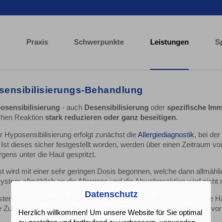
Praxis
Schwerpunkte
Leistungen
S
ensibilisierungs-Behandlung
osensibilisierung
- auch
Desensibilisierung
oder
spezifische Imm
schen Reaktion
stark reduzieren oder ganz beseitigen
.
r Hyposensibilisierung erfolgt zunächst die
Allergiediagnostik
, bei de
. Ist dieses sicher festgestellt worden, werden über einen Zeitraum
rgens unter die Haut gespritzt.
t wird mit einer sehr geringen Dosis begonnen, welche dann allmähli
tem allmählich an die Allergene und die Abwehrreaktion wird nicht m
Datenschutz
ten Erfahrungswerte liegen bei der subkutanen (Injektion unter die H
e Zunge) Immuntherapie vor. Die Therapie sollte im Herbst/Winter vor 
Herzlich willkommen! Um unsere Website für Sie optimal