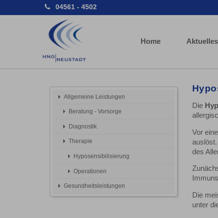
04561 - 4502
Home
Aktuelles
Hypos
Allgemeine Leistungen
Die
Hyp
Beratung - Vorsorge
allergi
Diagnostik
Vor eine
Therapie
auslöst
des Alle
Hyposensibilisierung
Zunächs
Operationen
Immunsys
Gesundheitsleistungen
Die meis
unter di