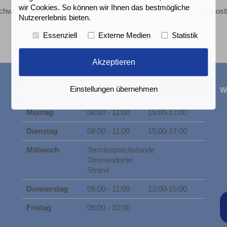
wir Cookies. So können wir Ihnen das bestmögliche
chwerden wird jederzeit eine entsprechende weiterführende Diagnosti
Nutzererlebnis bieten.
Essenziell
Externe Medien
Statistik
Akzeptieren
Einstellungen übernehmen
UNSERE SPRECHZEITEN
W
Montag
08:00 - 11:00
15:00-17:00
Dienstag
08:00 - 11:00
15:00-17:00
Mittwoch
Terminsprechstunde
Timmendorfer
Strand
Donnerstag
08:00 - 11:00
13:00-15:00
Freitag
08:00 - 10:00