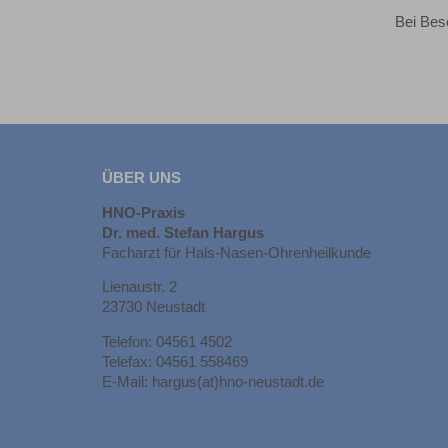
Bei Bes
ÜBER UNS
HNO-Praxis
Dr. med. Stefan Hargus
Facharzt für Hals-Nasen-Ohrenheilkunde
Lienaustr. 2
23730 Neustadt
Telefon: 04561 4502
Telefax: 04561 558469
E-Mail: hargus(at)hno-neustadt.de