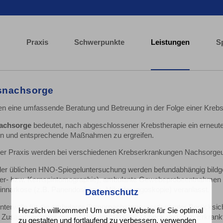
Praxis
Schwerpunkte
Leistungen
S
snachsorge
ten eine umfassende Beratung und Betreuung in der Folge einer Kreb
achsorge
bedeutet, nach abgeschlossener Krebstherapie ein erneute
n und entsprechende Maßnahmen zu ergreifen.
rer Praxis werden bei verschiedenen Krebserkrankungen Nachsorgeunt
er üblichen HNO-Spiegeluntersuchung werden befundabhängig bildg
r- bzw. Kernspintomographie), ambulante Gewebeprobeentnahmen od
innarkose (z.B. Panendoskopie, Mikrolaryngoskopie) veranlasst.
Datenschutz
intervalle für die ambulante Tumornachsorge werden unter Berücksich
Herzlich willkommen! Um unsere Website für Sie optimal
r Zusammenarbeit mit der Universitätsklinik Lübeck und dem Erkran
zu gestalten und fortlaufend zu verbessern, verwenden