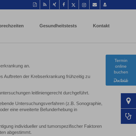
Diese
RSS-
Auf
Auf
Auf
Instagram-
Per
vCard
Seite
Feed
Xing
Facebook
Twitter
Seite
Mail
speichern
als
mitteilen
teilen
teilen
aufrufen
empfehlen
PDF
prechzeiten
Gesundheitstests
Kontakt
drucken
Termin
serkrankung an.
online
buchen
s Auftreten der Krebserkrankung frühzeitig zu
ersuchungen leitliniengerecht durchgeführt.
ebende Untersuchungsverfahren (z.B. Sonographie,
er eine erweiterte Befunderhebung in
tigung individueller und tumorspezifischer Faktoren
kten abgestimmt.