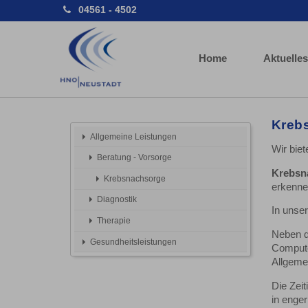
04561 - 4502
Home
Aktuelles
Kreb
Allgemeine Leistungen
Wir bie
Beratung - Vorsorge
Krebsn
Krebsnachsorge
erkenne
Diagnostik
In unse
Therapie
Neben d
Gesundheitsleistungen
Compute
Allgeme
Die Zeit
in enge