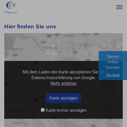
Togg
navi
Hier finden Sie uns
Termin
online
buchen
Mit dem Laden der Karte akzeptieren Sie die
Datenschutzerklärung von Google.
Mehr erfahren
Karte anzeigen
Karte immer anzeigen