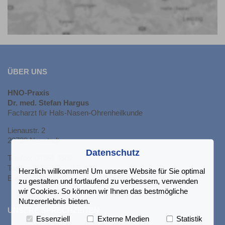
ÜBER UNS
HNO-Praxis
Dr. med. Stefan Hargus
Facharzt für Hals-Nasen-Ohrenheilkunde
Lienaustr. 2
23730 Neustadt
Datenschutz
Telefon: 04561 4502
Telefax: 04561 558469
Herzlich willkommen! Um unsere Website für Sie optimal
E-Mail: hargus(at)hno-neustadt.de
zu gestalten und fortlaufend zu verbessern, verwenden
wir Cookies. So können wir Ihnen das bestmögliche
Nutzererlebnis bieten.
UNSERE SPRECHZEITEN
Essenziell
Externe Medien
Statistik