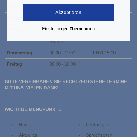
Montag
08:00 - 11:00
15:00-17:00
Akzeptieren
Dienstag
08:00 - 11:00
15:00-17:00
Einstellungen übernehmen
Mittwoch
Terminsprechstunde
Timmendorfer
Strand
Donnerstag
08:00 - 11:00
13:00-15:00
Freitag
08:00 - 10:00
BITTE VEREINBAREN SIE RECHTZEITIG IHRE TERMINE
MIT UNS. VIELEN DANK!
WICHTIGE MENÜPUNKTE
Home
Leistungen
Aktuelles
Sprechzeiten